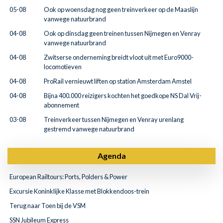
05-08
Ook op woensdag nog geen treinverkeer op de Maaslijn
vanwege natuurbrand
04-08
Ook op dinsdag geen treinen tussen Nijmegen en Venray
vanwege natuurbrand
04-08
Zwitserse onderneming breidt vloot uit met Euro9000-
locomotieven
04-08
ProRail vernieuwt liften op station Amsterdam Amstel
04-08
Bijna 400.000 reizigers kochten het goedkope NS Dal Vrij-
abonnement
03-08
Treinverkeer tussen Nijmegen en Venray urenlang
gestremd vanwege natuurbrand
Agenda
European Railtours: Ports, Polders & Power
Excursie Koninklijke Klasse met Blokkendoos-trein
Terug naar Toen bij de VSM
SSN Jubileum Express