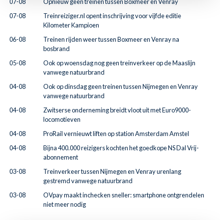
07-08
Opnieuw geen treinen tussen Boxmeer en Venray
07-08
Treinreiziger.nl opent inschrijving voor vijfde editie
Kilometer Kampioen
06-08
Treinen rijden weer tussen Boxmeer en Venray na
bosbrand
05-08
Ook op woensdag nog geen treinverkeer op de Maaslijn
vanwege natuurbrand
04-08
Ook op dinsdag geen treinen tussen Nijmegen en Venray
vanwege natuurbrand
04-08
Zwitserse onderneming breidt vloot uit met Euro9000-
locomotieven
04-08
ProRail vernieuwt liften op station Amsterdam Amstel
04-08
Bijna 400.000 reizigers kochten het goedkope NS Dal Vrij-
abonnement
03-08
Treinverkeer tussen Nijmegen en Venray urenlang
gestremd vanwege natuurbrand
03-08
OVpay maakt inchecken sneller: smartphone ontgrendelen
niet meer nodig