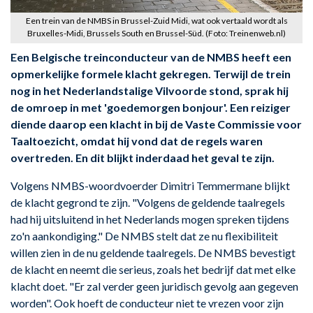
Een trein van de NMBS in Brussel-Zuid Midi, wat ook vertaald wordt als
Bruxelles-Midi, Brussels South en Brussel-Süd. (Foto: Treinenweb.nl)
Een Belgische treinconducteur van de NMBS heeft een
opmerkelijke formele klacht gekregen. Terwijl de trein
nog in het Nederlandstalige Vilvoorde stond, sprak hij
de omroep in met 'goedemorgen bonjour'. Een reiziger
diende daarop een klacht in bij de Vaste Commissie voor
Taaltoezicht, omdat hij vond dat de regels waren
overtreden. En dit blijkt inderdaad het geval te zijn.
Volgens NMBS-woordvoerder Dimitri Temmermane blijkt
de klacht gegrond te zijn. "Volgens de geldende taalregels
had hij uitsluitend in het Nederlands mogen spreken tijdens
zo'n aankondiging." De NMBS stelt dat ze nu flexibiliteit
willen zien in de nu geldende taalregels. De NMBS bevestigt
de klacht en neemt die serieus, zoals het bedrijf dat met elke
klacht doet. "Er zal verder geen juridisch gevolg aan gegeven
worden". Ook hoeft de conducteur niet te vrezen voor zijn