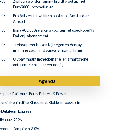
-08
Zwitserse onderneming breidt vloot uit met
Euro9000-locomotieven
-08
ProRail vernieuwt liften op station Amsterdam
Amstel
-08
Bijna 400.000 reizigers kochten het goedkope NS
Dal Vrij-abonnement
-08
Treinverkeer tussen Nijmegen en Venray
urenlang gestremd vanwege natuurbrand
-08
OVpay maakt inchecken sneller: smartphone
ontgrendelen niet meer nodig
Agenda
ropean Railtours: Ports, Polders & Power
cursie Koninklijke Klasse met Blokkendoos-trein
N Jubileum Express
ildagen 2026
lometer Kampioen 2026