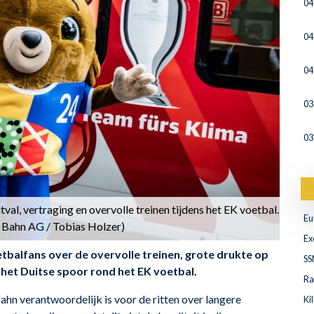
04
04
04
03
03
al, vertraging en overvolle treinen tijdens het EK voetbal.
Eu
 Bahn AG / Tobias Holzer)
Ex
tbalfans over de overvolle treinen, grote drukte op
SS
p het Duitse spoor rond het EK voetbal.
Ra
ahn verantwoordelijk is voor de ritten over langere
Ki