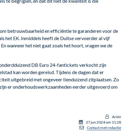
 te begrijpen, en dat dit niet de kwaliteit is die
om betrouwbaarheid en efficiëntie te garanderen voor de
ls het EK. Inmiddels heeft de Duitse vervoerder al vijf
 En wanneer het niet gaat zoals het hoort, vragen we de
onderdduizend DB Euro 24-fantickets verkocht zijn
elstad kan worden gereisd. Tijdens de dagen dat er
teit uitgebreid met ongeveer tienduizend zitplaatsen. Zo
Ook zijn er onderhoudswerkzaamheden eerder uitgevoerd om
Ariën
27 jun 2024 om 11:28
Contact met redactie