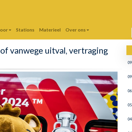
poor
Stations
Materieel
Over ons
of vanwege uitval, vertraging
09
09
06
05
04