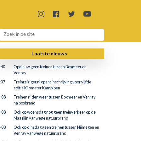
Laatste nieuws
:40
Opnieuw geen treinen tussen Boxmeer en
Venray
:07
Treinreiziger.nl opent inschrijving voor vijfde
editie Kilometer Kampioen
-08
Treinen rijden weer tussen Boxmeer en Venray
na bosbrand
-08
Ook op woensdag nog geen treinverkeer op de
Maaslijn vanwege natuurbrand
-08
Ook op dinsdag geen treinen tussen Nijmegen en
Venray vanwege natuurbrand