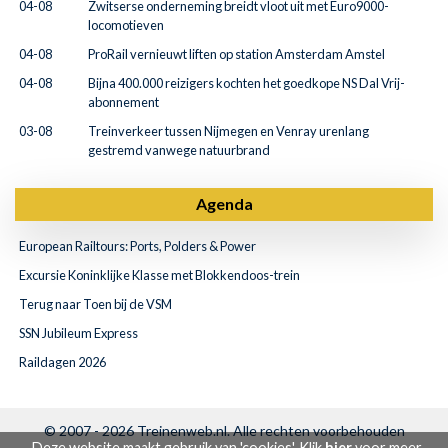
04-08
Zwitserse onderneming breidt vloot uit met Euro9000-
locomotieven
04-08
ProRail vernieuwt liften op station Amsterdam Amstel
04-08
Bijna 400.000 reizigers kochten het goedkope NS Dal Vrij-
abonnement
03-08
Treinverkeer tussen Nijmegen en Venray urenlang
gestremd vanwege natuurbrand
Agenda
European Railtours: Ports, Polders & Power
Excursie Koninklijke Klasse met Blokkendoos-trein
Terug naar Toen bij de VSM
SSN Jubileum Express
Raildagen 2026
© 2007 - 2026
Treinenweb.nl
. Alle rechten voorbehouden
Deze website maakt gebruik van 'cookies'. Klik
hier
voor meer